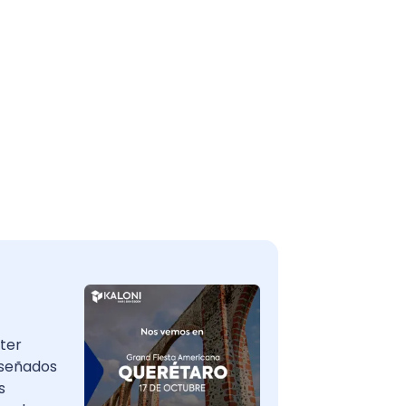
|
8009999344
|
ter
iseñados
s