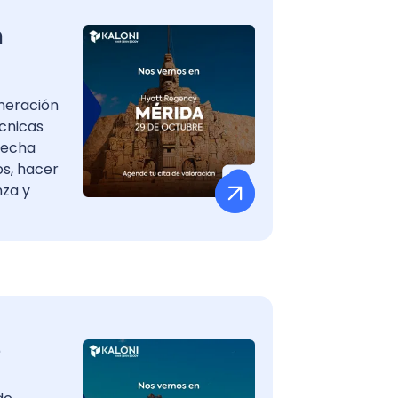
n
eneración
écnicas
ovecha
s, hacer
nza y
e