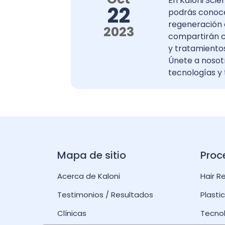
En Kaloni Scie
22
podrás conoc
regeneración 
2023
compartirán c
y tratamientos
Únete a nosot
tecnologías y
Mapa de sitio
Proc
Acerca de Kaloni
Hair R
Testimonios / Resultados
Plasti
Clínicas
Tecno