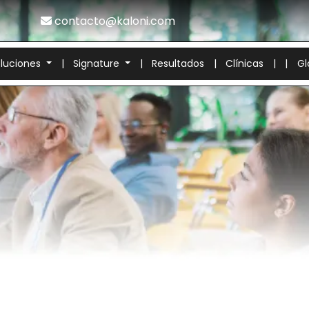
contacto@kaloni.com
oluciones
|
Signature
|
Resultados
|
Clínicas
|
|
Gl