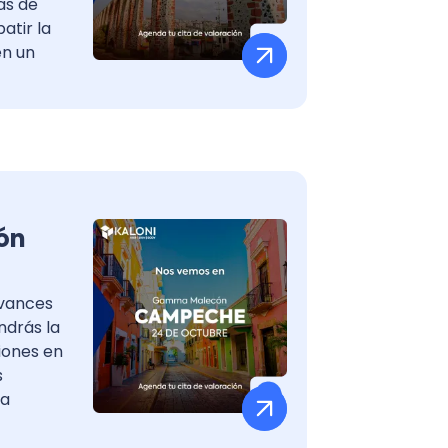
as de
atir la
en un
ón
avances
ndrás la
iones en
s
ra