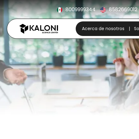
8009999344
8582669012
Acerca de nosotros
|
S