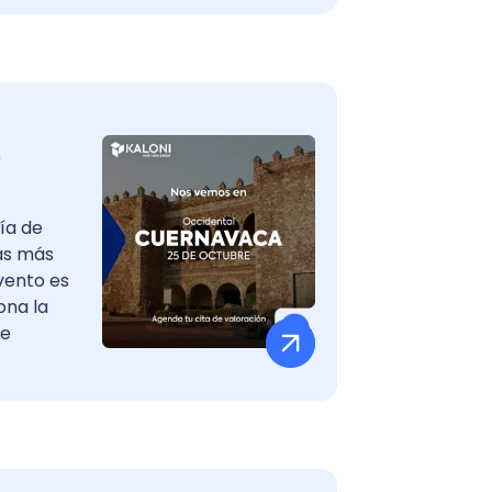
e
ía de
cas más
vento es
ona la
te