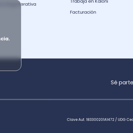
Trabaja en Kaloni
na Regenerativa
Facturación
cia.
Sé parte
Clave Aut. 183300201A1472 / UDG Ced.