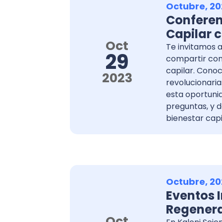
Octubre, 20
Conferen
Capilar 
Oct
Te invitamos a
29
compartir con
capilar. Cono
2023
revolucionaria
esta oportuni
preguntas, y 
bienestar capi
Octubre, 20
Eventos I
Regenera
Oct