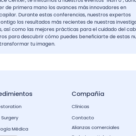
nce Center, te invitamos a nuestros eventos "INSITU", don
er de primera mano los avances más innovadores en
capilar. Durante estas conferencias, nuestros expertos
ontigo los resultados más recientes de nuestras investig
, así como las mejores prácticas para el cuidado del cabe
ros para descubrir cómo puedes beneficiarte de estas n
 transformar tu imagen.
edimientos
Compañía
estoration
Clínicas
c Surgery
Contacto
Alianzas comerciales
logía Médica