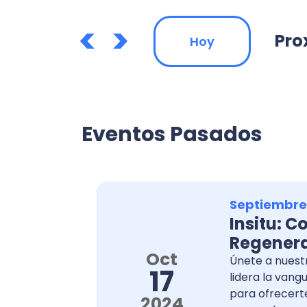
<
>
Pro
Hoy
Eventos Pasados
Septiembre,
Insitu: 
Regenera
Oct
Únete a nuest
17
lidera la vang
para ofrecert
2024