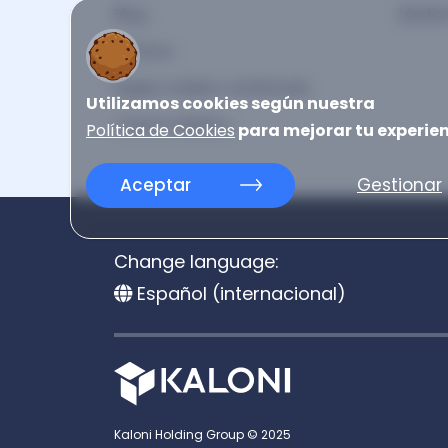
Blog
Medici
Eventos
Equipo médico certificado
Utilizamos cookies según nuestra
Turismo Médico
Política de Cookies
para mejorar tu experien
Aceptar
Gestionar
Change language:
Español (internacional)
Kaloni Holding Group © 2025