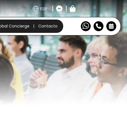
|
|
ESP
obal Concierge
|
Contacto